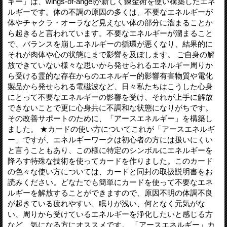
ギー」は、wings-of-angelが新しく錬金術を使い構築したエネ
ルギーです。体の不調の原因の多くは、不要なエネルギーが
体やチャクラ・オーラなど見えない体の部分に溜まることか
ら起きると言われています。不要なエネルギーが溜まること
で、バランスを崩しエネルギーの循環が悪くなり、結果的に
それが肉体や心の状態にまで影響を及ぼします。 ご自身の解
放できていない様々な思いから発せられるエネルギー周りか
ら受ける霊的な存在からのエネルギー的影響有害物質や電化
製品から発せられる電磁波など、日々私たちはこうした心身
にとって不要なエネルギーの影響を受け、それが上手に解放
できないことで更に心身共に不調和な状態になりがちです。
その改善サポートのために、「アースエネルギー」を構築し
ました。 ★カードの使い方についてこれが「アースエネルギ
ー」ですが、エネルギーワークは初心者の方には扱いにくい
と言うこともあり、この様に特定のシンボルにエネルギーを
降ろす特殊な技術を使ってカードを作りました。このカード
の色々な使い方については、カードと同封の取扱説明書をお
読みください。どなたでも簡単にカードを使って不要なエネ
ルギーを解放することができますので、原因不明の体調不良
が起きている疲れやすい、眠りが浅い、何となく元気がな
い、周りから受けているエネルギーを浄化したいと感じる方
など、気になる方にオススメです。 「アースエネルギー」カ